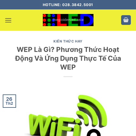
Bỏ
HOTLINE: 028.3842.5001
qua
nội
dung
KIẾN THỨC HAY
WEP Là Gì? Phương Thức Hoạt
Động Và Ứng Dụng Thực Tế Của
WEP
26
Th2