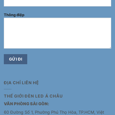
Thông điệp
ĐỊA CHỈ LIÊN HỆ
THẾ GIỚI ĐÈN LED Á CHÂU
VĂN PHÒNG SÀI GÒN:
60 Đường Số 1, Phường Phú Thọ Hòa, TP.HCM, Việt