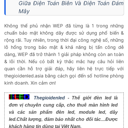
Giữa Điện Toán Biên Và Điện Toán Đám
Mây
Không thể phủ nhận WEP đã từng là 1 trong những
chuẩn bảo mật không dây được sử dụng phổ biến &
rộng rãi. Tuy nhiên, trong thời đại công nghệ số, những
lỗ hổng trong bảo mật & khả năng bị tấn công dễ
dàng, WEP đã trở thành 1 giải pháp không còn an toàn
& lỗi thời. Nếu có bất kỳ thắc mắc hay câu hỏi liên
quan cần hỗ trợ giải đáp, hãy liên hệ trực tiếp với
thegioidenled.asia bằng cách gọi đến số hotline phòng
kinh doanh. Xin cảm ơn!
Thegioidenled
- Thế giới đèn led là
đơn vị chuyên cung cấp, cho thuê màn hình led
và các sản phẩm đèn led, module led, dây
led.Chất lượng, đảm bảo nhất cho đối tác....Được
khách hàng tin dùng tại Việt Nam.