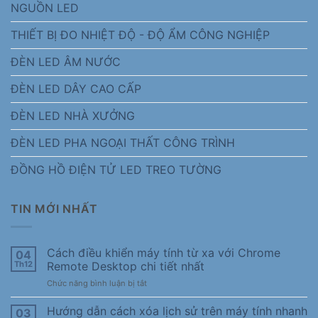
NGUỒN LED
THIẾT BỊ ĐO NHIỆT ĐỘ - ĐỘ ẨM CÔNG NGHIỆP
ĐÈN LED ÂM NƯỚC
ĐÈN LED DÂY CAO CẤP
ĐÈN LED NHÀ XƯỞNG
ĐÈN LED PHA NGOẠI THẤT CÔNG TRÌNH
ĐỒNG HỒ ĐIỆN TỬ LED TREO TƯỜNG
TIN MỚI NHẤT
Cách điều khiển máy tính từ xa với Chrome
04
Th12
Remote Desktop chi tiết nhất
ở
Chức năng bình luận bị tắt
Cách
điều
Hướng dẫn cách xóa lịch sử trên máy tính nhanh
03