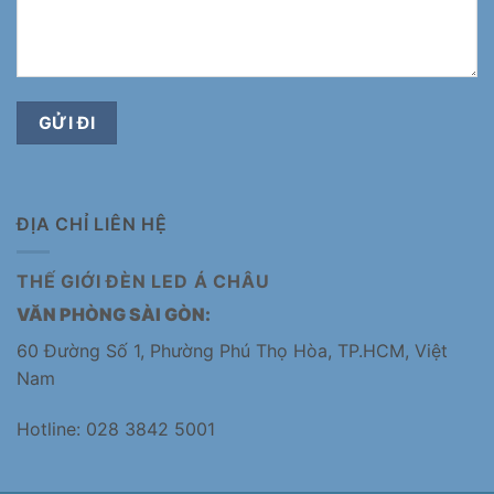
ĐỊA CHỈ LIÊN HỆ
THẾ GIỚI ĐÈN LED Á CHÂU
VĂN PHÒNG SÀI GÒN:
60 Đường Số 1, Phường Phú Thọ Hòa, TP.HCM, Việt
Nam
Hotline: 028 3842 5001