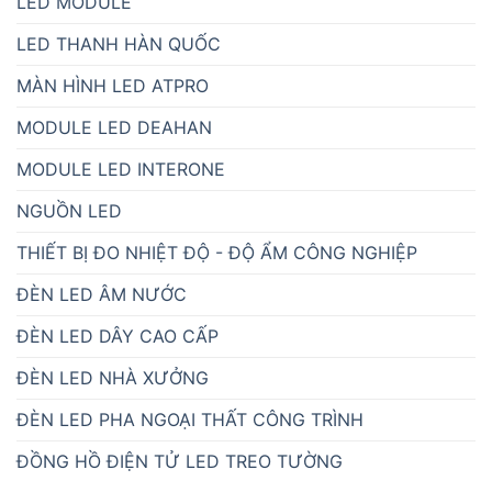
LED MODULE
LED THANH HÀN QUỐC
MÀN HÌNH LED ATPRO
MODULE LED DEAHAN
MODULE LED INTERONE
NGUỒN LED
THIẾT BỊ ĐO NHIỆT ĐỘ - ĐỘ ẨM CÔNG NGHIỆP
ĐÈN LED ÂM NƯỚC
ĐÈN LED DÂY CAO CẤP
ĐÈN LED NHÀ XƯỞNG
ĐÈN LED PHA NGOẠI THẤT CÔNG TRÌNH
ĐỒNG HỒ ĐIỆN TỬ LED TREO TƯỜNG