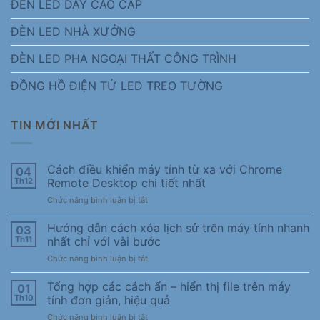
ĐÈN LED DÂY CAO CẤP
ĐÈN LED NHÀ XƯỞNG
ĐÈN LED PHA NGOẠI THẤT CÔNG TRÌNH
ĐỒNG HỒ ĐIỆN TỬ LED TREO TƯỜNG
TIN MỚI NHẤT
Cách điều khiển máy tính từ xa với Chrome
04
Th12
Remote Desktop chi tiết nhất
ở
Chức năng bình luận bị tắt
Cách
điều
Hướng dẫn cách xóa lịch sử trên máy tính nhanh
03
khiển
Th11
nhất chỉ với vài bước
máy
ở
Chức năng bình luận bị tắt
tính
Hướng
từ
dẫn
Tổng hợp các cách ẩn – hiển thị file trên máy
xa
01
cách
với
Th10
tính đơn giản, hiệu quả
xóa
Chrome
ở
Chức năng bình luận bị tắt
lịch