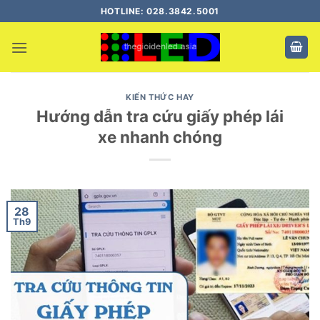
Bỏ
HOTLINE: 028.3842.5001
qua
nội
dung
KIẾN THỨC HAY
Hướng dẫn tra cứu giấy phép lái
xe nhanh chóng
28
Th9