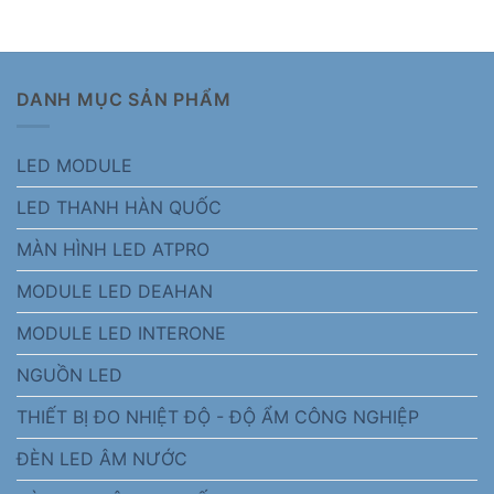
DANH MỤC SẢN PHẨM
LED MODULE
LED THANH HÀN QUỐC
MÀN HÌNH LED ATPRO
MODULE LED DEAHAN
MODULE LED INTERONE
NGUỒN LED
THIẾT BỊ ĐO NHIỆT ĐỘ - ĐỘ ẨM CÔNG NGHIỆP
ĐÈN LED ÂM NƯỚC