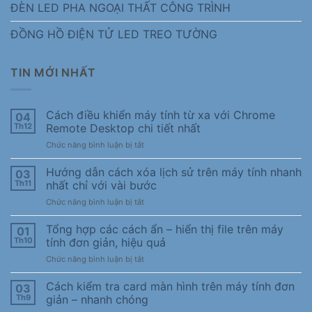
ĐÈN LED PHA NGOẠI THẤT CÔNG TRÌNH
ĐỒNG HỒ ĐIỆN TỬ LED TREO TƯỜNG
TIN MỚI NHẤT
Cách điều khiển máy tính từ xa với Chrome
04
Th12
Remote Desktop chi tiết nhất
ở
Chức năng bình luận bị tắt
Cách
điều
Hướng dẫn cách xóa lịch sử trên máy tính nhanh
03
khiển
Th11
nhất chỉ với vài bước
máy
ở
Chức năng bình luận bị tắt
tính
Hướng
từ
dẫn
Tổng hợp các cách ẩn – hiển thị file trên máy
xa
01
cách
với
Th10
tính đơn giản, hiệu quả
xóa
Chrome
ở
Chức năng bình luận bị tắt
lịch
Remote
Tổng
sử
Desktop
hợp
Cách kiểm tra card màn hình trên máy tính đơn
trên
03
chi
các
máy
Th9
giản – nhanh chóng
tiết
cách
tính
nhất