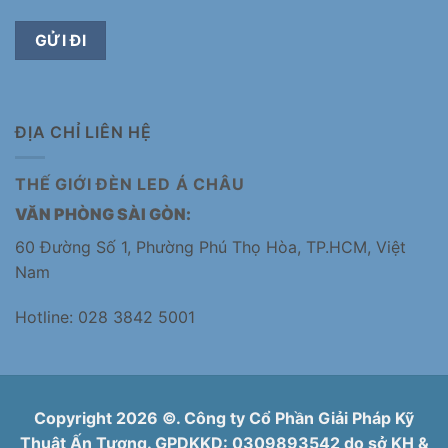
ĐỊA CHỈ LIÊN HỆ
THẾ GIỚI ĐÈN LED Á CHÂU
VĂN PHÒNG SÀI GÒN:
60 Đường Số 1, Phường Phú Thọ Hòa, TP.HCM, Việt
Nam
Hotline: 028 3842 5001
Copyright 2026 ©. Công ty Cổ Phần Giải Pháp Kỹ
Thuật Ấn Tượng. GPDKKD: 0309893542 do sở KH &