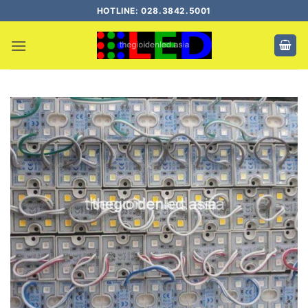
Bỏ
HOTLINE: 028.3842.5001
qua
nội
dung