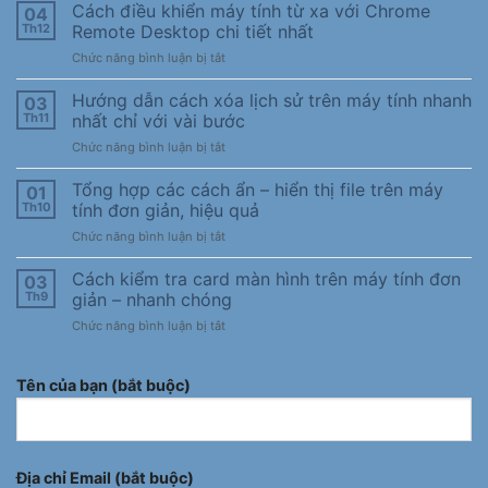
Cách điều khiển máy tính từ xa với Chrome
04
Th12
Remote Desktop chi tiết nhất
ở
Chức năng bình luận bị tắt
Cách
điều
Hướng dẫn cách xóa lịch sử trên máy tính nhanh
03
khiển
Th11
nhất chỉ với vài bước
máy
ở
Chức năng bình luận bị tắt
tính
Hướng
từ
dẫn
Tổng hợp các cách ẩn – hiển thị file trên máy
xa
01
cách
với
Th10
tính đơn giản, hiệu quả
xóa
Chrome
ở
Chức năng bình luận bị tắt
lịch
Remote
Tổng
sử
Desktop
hợp
Cách kiểm tra card màn hình trên máy tính đơn
trên
03
chi
các
máy
Th9
giản – nhanh chóng
tiết
cách
tính
nhất
ở
Chức năng bình luận bị tắt
ẩn
nhanh
Cách
–
nhất
kiểm
hiển
chỉ
tra
Tên của bạn (bắt buộc)
thị
với
card
file
vài
màn
trên
bước
hình
máy
trên
tính
máy
Địa chỉ Email (bắt buộc)
đơn