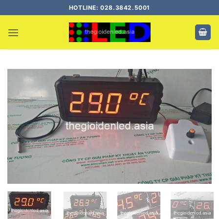
Bỏ
HOTLINE: 028.3842.5001
qua
nội
dung