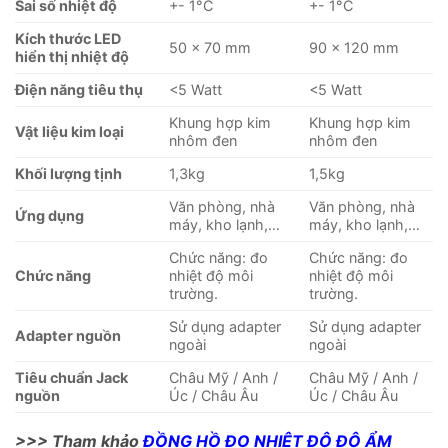
Sai số nhiệt độ
+- 1°C
+- 1°C
Kích thước LED
50 x 70 mm
90 x 120 mm
hiển thị nhiệt độ
Điện năng tiêu thụ
<5 Watt
<5 Watt
Khung hợp kim
Khung hợp kim
Vật liệu kim loại
nhôm đen
nhôm đen
Khối lượng tịnh
1,3kg
1,5kg
Văn phòng, nhà
Văn phòng, nhà
Ứng dụng
máy, kho lạnh,…
máy, kho lạnh,…
Chức năng: đo
Chức năng: đo
Chức năng
nhiệt độ môi
nhiệt độ môi
trường.
trường.
Sử dụng adapter
Sử dụng adapter
Adapter nguồn
ngoài
ngoài
Tiêu chuẩn Jack
Châu Mỹ / Anh /
Châu Mỹ / Anh /
nguồn
Úc / Châu Âu
Úc / Châu Âu
>>> Tham khảo
ĐỒNG HỒ ĐO NHIỆT ĐỘ ĐỘ ẨM