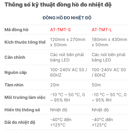
Thông số kỹ thuật đồng hồ đo nhiệt độ
ĐỒNG HỒ ĐO NHIỆT ĐỘ
Mã đồng hồ
AT-TMT-S
AT-TMT-L
120mm x 270mm
180mm x 430mm
Kích thước tổng thể
x 50mm
x 50mm
Các nút bên phải
Các nút bên phải
Cân chỉnh
bảng LED
bảng LED
100-240V AC 50 /
100-240V AC 50
Nguồn cấp
60HZ
/ 60HZ
Tầm nhìn
20m
50m
-10 ℃ ~ 50 ℃, 0
-10 ℃ ~ 50 ℃, 0
Môi trường làm việc
~ 95% RH
~ 95% RH
Hiển thị thông số
Nhiệt độ
Nhiệt độ
-40°C đến
-40°C đến
Dải đo nhiệt độ
+125°C
+125°C