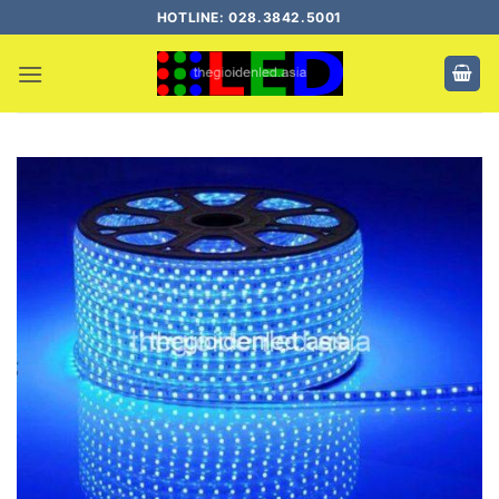
Bỏ
HOTLINE: 028.3842.5001
qua
nội
dung