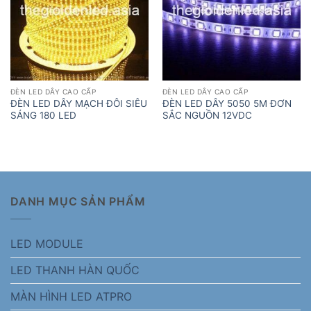
ĐÈN LED DÂY CAO CẤP
ĐÈN LED DÂY CAO CẤP
ĐÈN LED DÂY MẠCH ĐÔI SIÊU
ĐÈN LED DÂY 5050 5M ĐƠN
SÁNG 180 LED
SẮC NGUỒN 12VDC
DANH MỤC SẢN PHẨM
LED MODULE
LED THANH HÀN QUỐC
MÀN HÌNH LED ATPRO