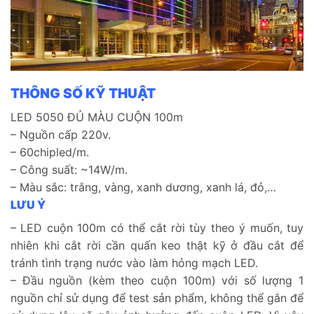
THÔNG SỐ KỸ THUẬT
LED 5050 ĐỦ MÀU CUỘN 100m
– Nguồn cấp 220v.
– 60chipled/m.
– Công suất: ~14W/m.
– Màu sắc: trắng, vàng, xanh dương, xanh lá, đỏ,…
LƯU Ý
– LED cuộn 100m có thể cắt rời tùy theo ý muốn, tuy
nhiên khi cắt rời cần quấn keo thật kỹ ở đầu cắt để
tránh tình trạng nước vào làm hỏng mạch LED.
– Đầu nguồn (kèm theo cuộn 100m) với số lượng 1
nguồn chỉ sử dụng để test sản phẩm, không thể gắn để