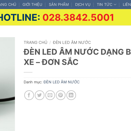
ANG CHỦ
GIỚI THIỆU
SẢN PHẨM
DỊCH VỤ
TIN TỨC
LIÊ
HOTLINE:
028.3842.5001
TRANG CHỦ
/
ĐÈN LED ÂM NƯỚC
ĐÈN LED ÂM NƯỚC DẠNG 
XE – ĐƠN SẮC
Danh mục:
ĐÈN LED ÂM NƯỚC