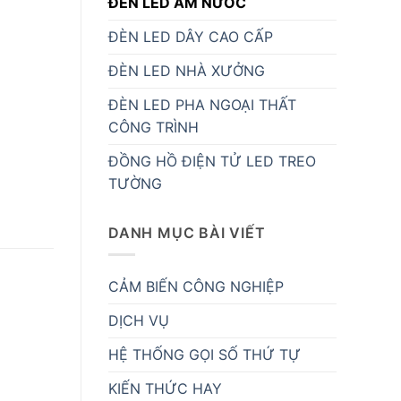
ĐÈN LED ÂM NƯỚC
ĐÈN LED DÂY CAO CẤP
ĐÈN LED NHÀ XƯỞNG
ĐÈN LED PHA NGOẠI THẤT
CÔNG TRÌNH
ĐỒNG HỒ ĐIỆN TỬ LED TREO
TƯỜNG
DANH MỤC BÀI VIẾT
CẢM BIẾN CÔNG NGHIỆP
DỊCH VỤ
HỆ THỐNG GỌI SỐ THỨ TỰ
KIẾN THỨC HAY