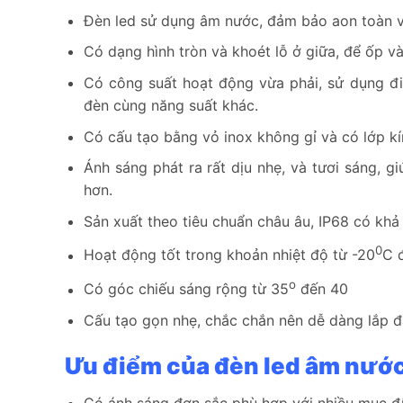
Đèn led sử dụng âm nước, đảm bảo aon toàn v
Có dạng hình tròn và khoét lỗ ở giữa, để ốp v
Có công suất hoạt động vừa phải, sử dụng điệ
đèn cùng năng suất khác.
Có cấu tạo bằng vỏ inox không gỉ và có lớp kí
Ánh sáng phát ra rất dịu nhẹ, và tươi sáng, 
hơn.
Sản xuất theo tiêu chuẩn châu âu, IP68 có khả 
0
Hoạt động tốt trong khoản nhiệt độ từ -20
C 
o
Có góc chiếu sáng rộng từ 35
đến 40
Cấu tạo gọn nhẹ, chắc chắn nên dễ dàng lắp đặ
Ưu điểm của đèn led âm nướ
Có ánh sáng đơn sắc phù hợp với nhiều mục đí