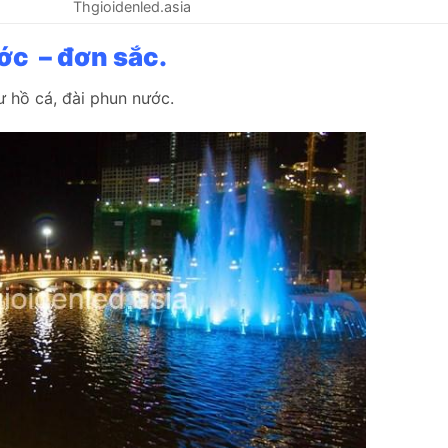
Thgioidenled.asia
c – đơn sắc.
ư hồ cá, đài phun nước.