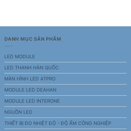
DANH MỤC SẢN PHẨM
LED MODULE
LED THANH HÀN QUỐC
MÀN HÌNH LED ATPRO
MODULE LED DEAHAN
MODULE LED INTERONE
NGUỒN LED
THIẾT BỊ ĐO NHIỆT ĐỘ - ĐỘ ẨM CÔNG NGHIỆP