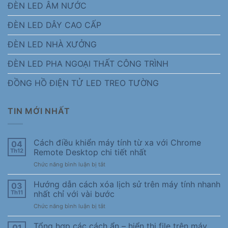
ĐÈN LED ÂM NƯỚC
ĐÈN LED DÂY CAO CẤP
ĐÈN LED NHÀ XƯỞNG
ĐÈN LED PHA NGOẠI THẤT CÔNG TRÌNH
ĐỒNG HỒ ĐIỆN TỬ LED TREO TƯỜNG
TIN MỚI NHẤT
Cách điều khiển máy tính từ xa với Chrome
04
Th12
Remote Desktop chi tiết nhất
ở
Chức năng bình luận bị tắt
Cách
điều
Hướng dẫn cách xóa lịch sử trên máy tính nhanh
03
khiển
Th11
nhất chỉ với vài bước
máy
ở
Chức năng bình luận bị tắt
tính
Hướng
từ
dẫn
Tổng hợp các cách ẩn – hiển thị file trên máy
xa
01