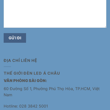
ĐỊA CHỈ LIÊN HỆ
THẾ GIỚI ĐÈN LED Á CHÂU
VĂN PHÒNG SÀI GÒN:
60 Đường Số 1, Phường Phú Thọ Hòa, TP.HCM, Việt
Nam
Hotline: 028 3842 5001