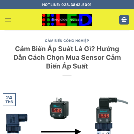
Bỏ
HOTLINE: 028.3842.5001
qua
nội
dung
CẢM BIẾN CÔNG NGHIỆP
Cảm Biến Áp Suất Là Gì? Hướng
Dẫn Cách Chọn Mua Sensor Cảm
Biến Áp Suất
24
Th6