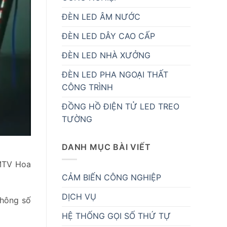
ĐÈN LED ÂM NƯỚC
ĐÈN LED DÂY CAO CẤP
ĐÈN LED NHÀ XƯỞNG
ĐÈN LED PHA NGOẠI THẤT
CÔNG TRÌNH
ĐỒNG HỒ ĐIỆN TỬ LED TREO
TƯỜNG
DANH MỤC BÀI VIẾT
MTV Hoa
CẢM BIẾN CÔNG NGHIỆP
DỊCH VỤ
thông số
HỆ THỐNG GỌI SỐ THỨ TỰ