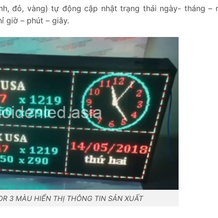
h, đỏ, vàng) tự động cập nhật trạng thái ngày- tháng – 
 giờ – phút – giây.
OR 3 MÀU HIỂN THỊ THÔNG TIN SẢN XUẤT