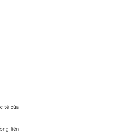
c tế của
òng liên