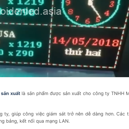
 sản xuất
là sản phẩm được sản xuất cho công ty TNHH 
 ty, giúp công việc giám sát trở nên dễ dàng hơn. Các 
ống bảng, kết nối qua mạng LAN.