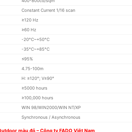
400-800cd/sqm
Constant Current 1/16 scan
≥120 Hz
≥60 Hz
-20°C~+50°C
-35°C~+85°C
≤95%
4.75-100m
H: ≥120°; V≥90°
≥5000 hours
≥100,000 hours
WIN 98/WIN2000/WIN NT/XP
Synchronous / Asynchronous
Outdoor màu đỏ – Công ty FADO Việt Nam