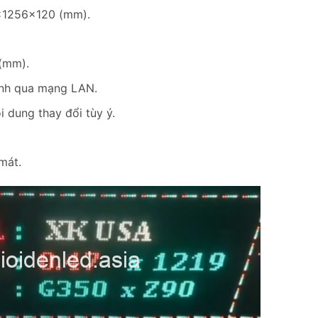
0x1256x120 (mm).
(mm).
tính qua mạng LAN.
 dung thay đổi tùy ý.
mát.