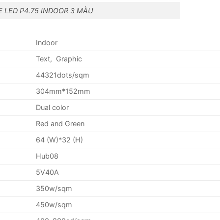
 LED P4.75 INDOOR 3 MÀU
Indoor
Text, Graphic
44321dots/sqm
304mm*152mm
Dual color
Red and Green
64 (W)*32 (H)
Hub08
5V40A
350w/sqm
450w/sqm