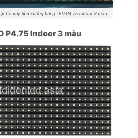
ật từ máy tính xuống bảng LED P4.75 Indoor 3 màu
D P4.75 Indoor 3 màu