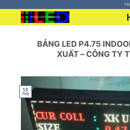
Bỏ
TR
qua
nội
dung
BẢNG LED P4.75 INDOO
XUẤT – CÔNG TY 
13
Th2