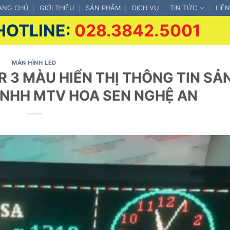
ANG CHỦ
GIỚI THIỆU
SẢN PHẨM
DỊCH VỤ
TIN TỨC
LIÊ
HOTLINE:
028.3842.5001
MÀN HÌNH LED
R 3 MÀU HIỂN THỊ THÔNG TIN SẢ
TNHH MTV HOA SEN NGHỆ AN